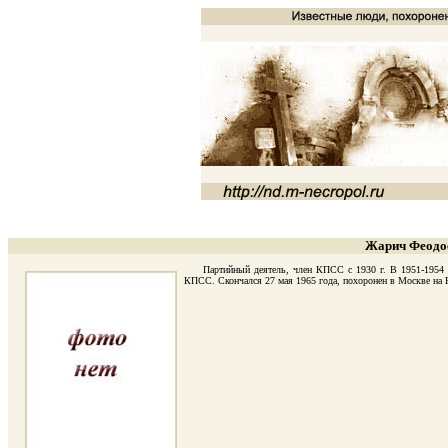
Жарич Феодос
Партийный деятель, член КПСС с 1930 г. В 1951-1954 г. -
КПСС. Скончался 27 мая 1965 года, похоронен в Москве на 