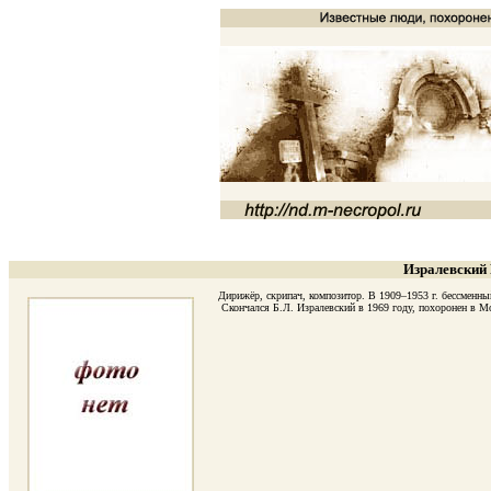
Изралевский 
Дирижёр, скрипач, композитор. В 1909–1953 г. бессменны
Скончался Б.Л. Изралевский в 1969 году, похоронен в Мос