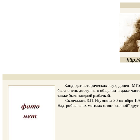
Кандидат исторических наук, доцент МГУ и
была очень доступна в общении и даже часто
также была заядлой рыбачкой.
Скончалась З.П. Игумнова 30 октября 1988 г
Надгробия на их могилах стоят "спиной" друг 