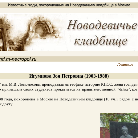
Игумнова Зоя Петровна (1903-1988)
м. М.В. Ломоносова, преподавала на геофаке историю КПСС, жена гос. де
 приглашала своих студентов прокатиться на правительственной "Чайке", ко
ода, похоронена в Москве на Новодевичьем кладбище (10 уч.), рядом с ней
к другу.