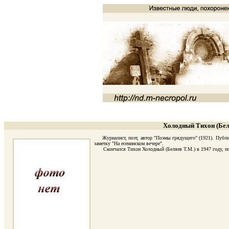
Холодный Тихон (Бел
Журналист, поэт, автор "Поэмы грядущего" (1921). Публико
заметку "На есенинском вечере".
Скончался Тихон Холодный (Беляев Т.М.) в 1947 году, пох