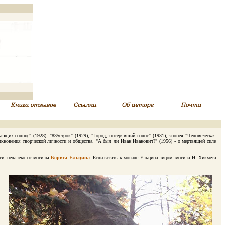
х солнце" (1928), "835строк" (1929), "Город, потерявший голос" (1931); эпопея "Человеческая
толкновения творческой личности и общества. "А был ли Иван Иванович?" (1956) - о мертвящей силе
ги, недалеко от могилы
Бориса Ельцина
. Если встать к могиле Ельцина лицом, могила Н. Хикмета