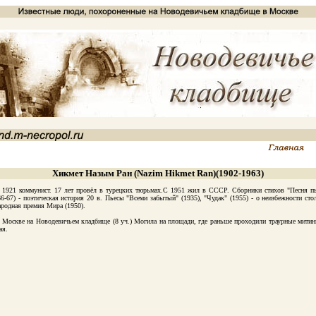
Хикмет Назым Ран (Nazim Hikmet Ran)(1902-1963)
21 коммунист. 17 лет провёл в турецких тюрьмах.С 1951 жил в СССР. Сборники стихов "Песня пьющи
66-67) - поэтическая история 20 в. Пьесы "Всеми забытый" (1935), "Чудак" (1955) - о неизбежности с
ародная премия Мира (1950).
оскве на Новодевичьем кладбище (8 уч.) Могила на площади, где раньше проходили траурные митин
ая.