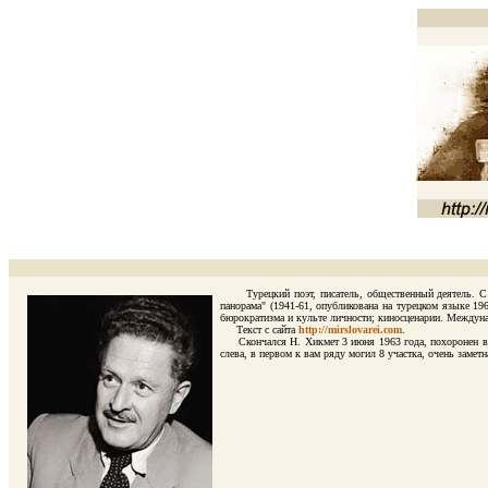
Турецкий поэт, писатель, общественный деятель. С 19
панорама" (1941-61, опубликована на турецком языке 19
бюрократизма и культе личности; киносценарии. Междун
Текст с сайта
http://mirslovarei.com
.
Скончался Н. Хикмет 3 июня 1963 года, похоронен в М
слева, в первом к вам ряду могил 8 участка, очень заметн