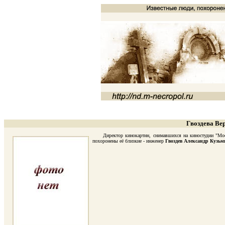
Гвоздева Ве
Директор кинокартин, снимавшихся на киностудии "Мосфи
похоронены её близкие - инженер
Гвоздев Александр Кузьм