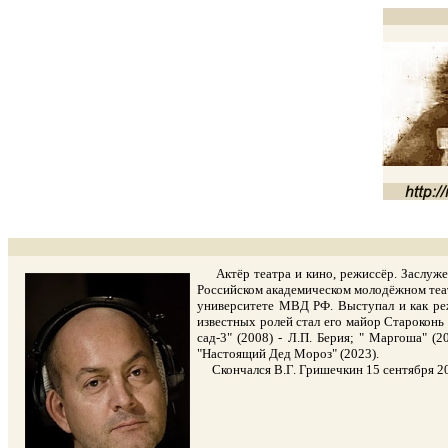
Актёр театра и кино, режиссёр. Заслуженн
Российском академическом молодёжном театр
университете МВД РФ. Выступал и как режи
известных ролей стал его майор Староконь 
сад-3" (2008) - Л.П. Берия; " Маргоша" (
"Настоящий Дед Мороз" (2023).
Скончался В.Г. Гришечкин 15 сентября 202