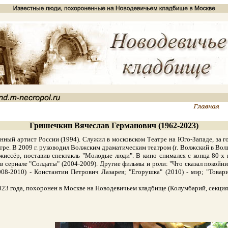
Гришечкин Вячеслав Германович (1962-2023)
ый артист России (1994). Служил в московском Театре на Юго-Западе, за го
е. В 2009 г. руководил Волжским драматическим театром (г. Волжский в Волго
ссёр, поставив спектакль "Молодые люди". В кино снимался с конца 80-х г
в сериале "Солдаты" (2004-2009). Другие фильмы и роли: "Что сказал покойник
2008-2010) - Константин Петрович Лазарев; "Егорушка" (2010) - мэр; "Товар
3 года, похоронен в Москве на Новодевичьем кладбище (Колумбарий, секция 1