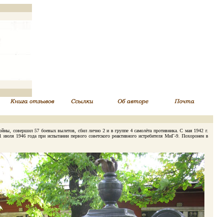
ны, совершил 57 боевых вылетов, сбил лично 2 и в группе 4 самолёта противника. С мая 1942 г.
1 июля 1946 года при испытании первого советского реактивного истребителя МиГ-9. Похоронен в