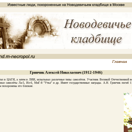
Гринчик Алексей Николаевич (1912-1946)
л в ЦАГИ, а затем в ЛИИ, испытывал различные типы самолётов. Участник Великой Отечественной вой
вал самолёты Ла-5, Ил-6, МиГ-8 "Утка" и др. Имеет государственные награды. А.Н. Гринчик погиб 1
м похоронены его близкие.