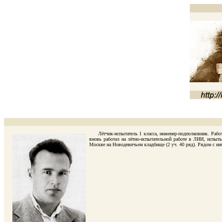
Лётчик-испытатель 1 класса, инженер-подполковник. Работа
вновь работал на лётно-испытательной работе в ЛИИ, испыты
Москве на Новодевичьем кладбище (2 уч. 40 ряд). Рядом с ни