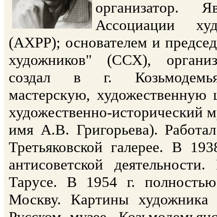
организатор. 
Ассоциации ху
(АХРР); основателем и предсе
художников" (ССХ), органи
создал в г. Козьмодемьян
мастерскую, художественную ш
художественно-исторический му
имя А.В. Григорьева). Работа
Третьяковской галерее. В 19
антисоветской деятельности
Тарусе. В 1954 г. полностью
Москву. Картины художника х
Русском музее, Козьмодемьян