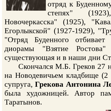
отряд к Буденному
степях" (1923
Новочеркасска" (1925), "Кав
Егорлыкской" (1927-1929), "Т
"Отряд Буденного отбивает 
диорамы "Взятие Ростова" 
существующая и в наши дни Ст
Скончался М.Б. Греков 27 но
на Новодевичьем кладбище (2 
супруга,
Грекова Антонина Л
была художницей. Автор па
Таратынов.