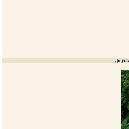
До ус