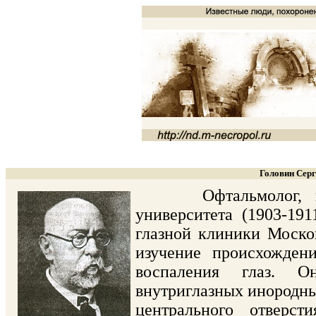
Головин Серг
Офтальмолог, проф
университета (1903-191
глазной клиники Москов
изучение происхожден
воспаления глаз. О
внутриглазных инородны
центрального отверст