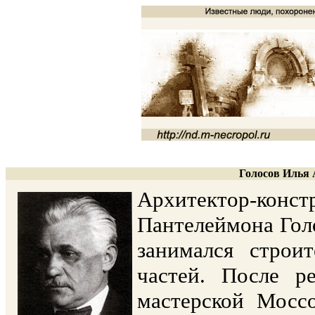
Голосов Илья 
Архитектор-кон
Пантелеймона Гол
занимался строи
частей. После р
мастерской Моссо