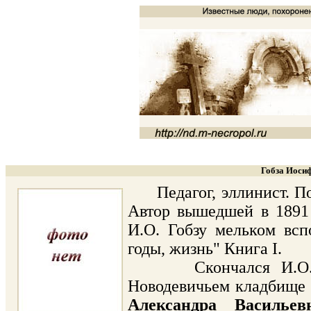
Гобза Иосиф
Педагог, эллинист. По 
Автор вышедшей в 1891 
И.О. Гобзу мельком вс
годы, жизнь" Книга I.
Скончался И.О. Гоб
Новодевичьем кладбище (
Александра Васильев