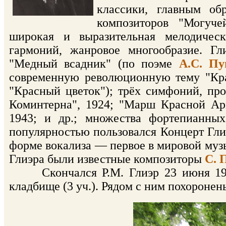
классики, главным о
композиторов "Могуче
широкая и выразительная мелодическ
гармоний, жанровое многообразие. Гл
"Медный всадник" (по поэме
А.С. П
современную революционную тему "Кра
"Красный цветок"); трёх симфоний, про
Коминтерна", 1924; "Марш Красной Ар
1943; и др.; множества фортепианны
популярностью пользовался Концерт Глиэ
форме вокализа — первое в мировой му
Глиэра были известные композиторы
С. 
Скончался Р.М. Глиэр 23 июня 1956 
кладбище (3 уч.). Рядом с ним похоронен