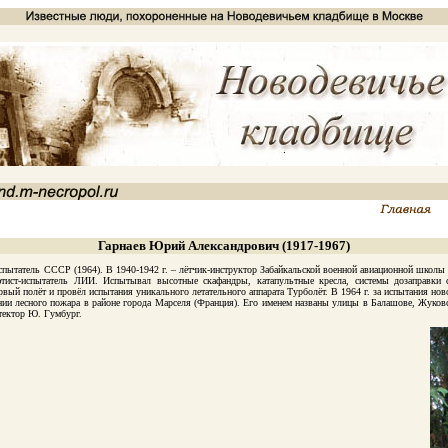
Гарнаев Юрий Александрович (1917-1967)
татель СССР (1964). В 1940-1942 г. – лётчик-инструктор Забайкальской военной авиационной школы пил
тист-испытатель ЛИИ. Испытывал высотные скафандры, катапультные кресла, системы дозаправки 
рвый полёт и провёл испытания уникального летательного аппарата Турболёт. В 1964 г. за испытания н
и лесного пожара в районе города Марселя (Франция). Его именем названы улицы в Балашове, Жуковс
тектор Ю. Гумбург.