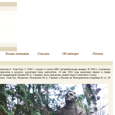
отов (г. Улан-Удэ). С 1942 г. служил в частях ВВС (истребительная авация). В 1945 г. участвовал
самолетов в воздухе, различные типы вертолётов. 14 мая 1951 года выполнил первое в стране
овой авиационной техники Ю.А. Гарнаеву было присвоено звание Героя Советского Союза.
ком, Улан-Удэ, Феодосии. Похоронен Ю.А. Гарнаев в Москве на Новодевичьем кладбище (6 уч. 26