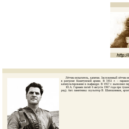
Лётчик-испытатель, капитан. Заслуженный лётчик-испы
в разгроме Квантунской армии. В 1951 г. – парашю
катапультирование в скафандре. В 1957 г. выполнил пе
Ю.А. Гарнаев погиб 6 августа 1967 года при тушени
ряд). Авт. памятника: скульптор В. Шапошников, архи