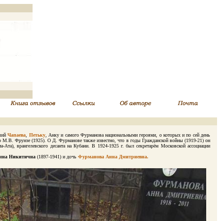
вший
Чапаева
,
Петьку
, Анку и самого Фурманова национальными героями, о которых и по сей день
 о М.В. Фрунзе (1925). О Д. Фурманове также известно, что в годы Гражданской войны (1919-21) он
-Ата), врангелевского десанта на Кубани. В 1924-1925 г. был секретарём Московской ассоциации
нна Никитична
(1897-1941) и дочь
Фурманова Анна Дмитриевна.