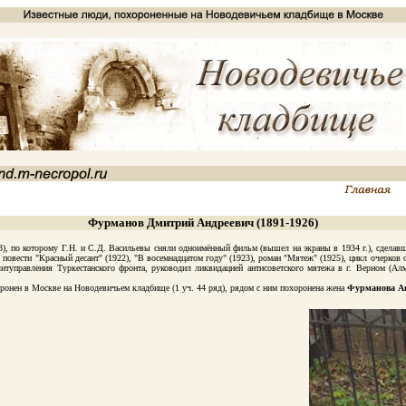
Фурманов Дмитрий Андреевич (1891-1926)
, по которому Г.Н. и С.Д. Васильевы сняли одноимённый фильм (вышел на экраны в 1934 г.), сдела
 повести "Красный десант" (1922), "В восемнадцатом году" (1923), роман "Мятеж" (1925), цикл очерков
итуправления Туркестанского фронта, руководил ликвидацией антисоветского мятежа в г. Верном (Алма
нен в Москве на Новодевичьем кладбище (1 уч. 44 ряд), рядом с ним похоронена жена
Фурманова А