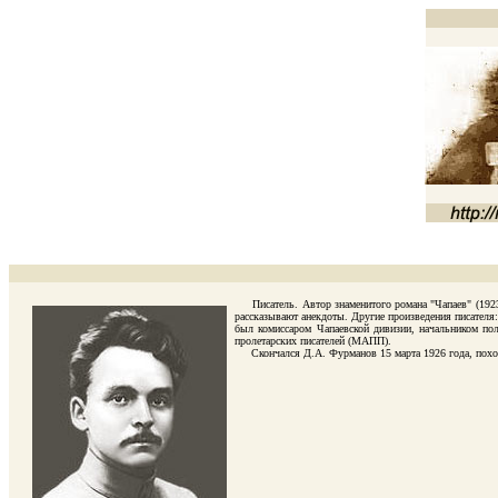
Писатель. Автор знаменитого романа "Чапаев" (1923)
рассказывают анекдоты. Другие произведения писателя:
был комиссаром Чапаевской дивизии, начальником пол
пролетарских писателей (МАПП).
Скончался Д.А. Фурманов 15 марта 1926 года, похоро