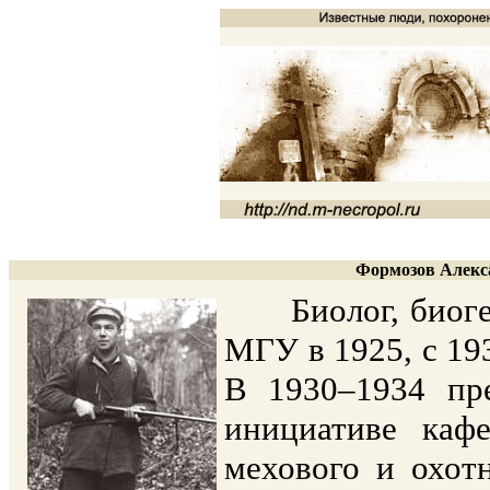
Формозов Алекса
Биолог, биогеог
МГУ в 1925, с 193
В 1930–1934 пре
инициативе каф
мехового и охотн