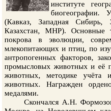
институте геог
биогеографии. 
(Кавказ, Западная Сибирь, 
Казахстан, МНР). Основные
покрова в эволюции, совре
млекопитающих и птиц, по из
антропогенных факторов, зак
промысловых животных и её п
животных, методике учёта и
животных. Награжден орден
медалями.
Скончался А.Н. Формозов 2
Москве, на Новодевичьем кла