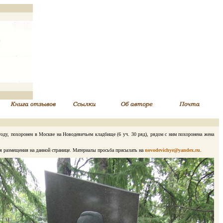
ду, похоронен в Москве на Новодевичьем кладбище (6 уч. 30 ряд), рядом с ним похоронена жена
я размещения на данной странице. Материалы просьба присылать на
novodevichye@yandex.ru
.