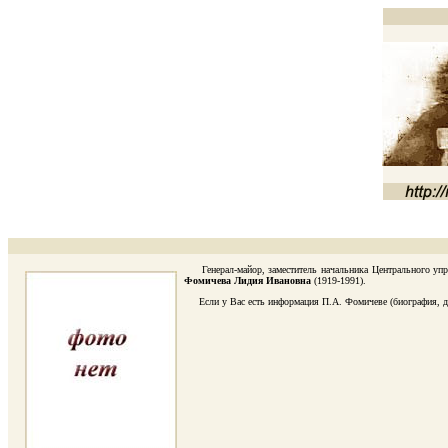
Генерал-майор, заместитель начальника Центрального упра
Фомичева Лидия Ивановна
(1919-1991).
Если у Вас есть информация П.А. Фомичеве (биография, дата