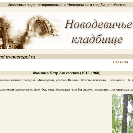
Фомичев Пётр Алексеевич (1910-1966)
вления военных сообщений Минобороны, участник Великой Отечественной войны. Скончался в 1966 го
 смерти), прижизненное фото, буду очень благодарен, если Вы сможете предоставить эти материалы дл