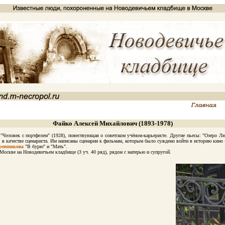
Файко Алексей Михайлович (1893-1978)
еловек с портфелем" (1928), повествующая о советском учёном-карьеристе. Другие пьесы: "Озеро Люл
ко в качестве сценариста. Им написаны сценарии к фильмам, которым было суждено войти в историю кино 
ренникова
"В бурю" и "Мать".
скве на Новодевичьем кладбище (3 уч. 40 ряд), рядом с матерью и супругой.