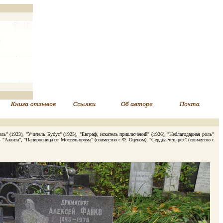
ь" (1923), "Учитель Бубус" (1925), "Евграф, искатель приключений" (1926), "Неблагодарная роль"
- "Аэлита", "Папиросница от Моссельпрома" (совместно с Ф. Оцепом), "Сердца четырёх" (совместно с