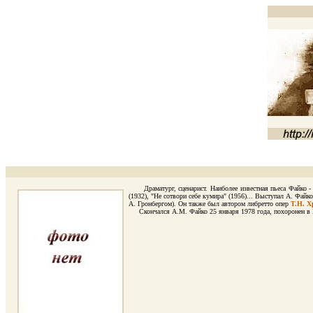
Драматург, сценарист. Наиболее известная пьеса Файко - "Ч
(1932), "Не сотвори себе кумира" (1956)... Выступал А. Фай
А. Гронбергом). Он также был автором либретто опер
Т.Н. Х
Скончался А.М. Файко 25 января 1978 года, похоронен в Мо