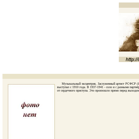
Музыкальный эксцентрик. Заслуженный артист РСФСР (1939)
выступал с 1910 года. В 1937-1941 - соло и с разными партн
от сердечного приступа. Это произошло прямо перед выходом 