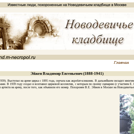
Эйжен Владимир Евгеньевич (1888-1941)
. Выступал на арене цирка с 1895 года, сначала как акробат-клишник. В дальнейшем овладел многим
ёрами. В 1939 году создал и возглавил цирковой коллектив, с которым по своему сценарию (с участием Е
артиста на арену, после того, как объявили его номер. Похоронен В.Е. Эйжен в Москве на Новодевичьем