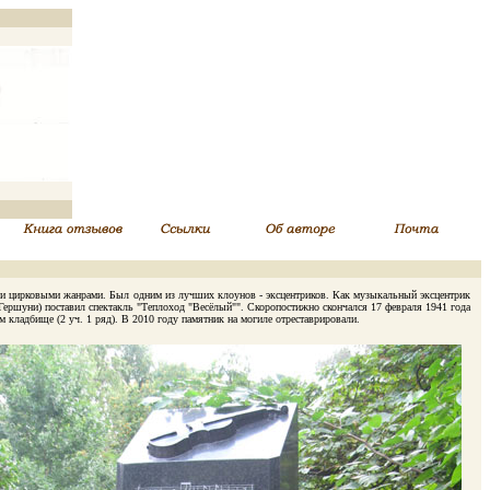
и цирковыми жанрами. Был одним из лучших клоунов - эксцентриков. Как музыкальный эксцентрик
. Гершуни) поставил спектакль "Теплоход "Весёлый"". Скоропостижно скончался 17 февраля 1941 года
 кладбище (2 уч. 1 ряд). В 2010 году памятник на могиле отреставрировали.