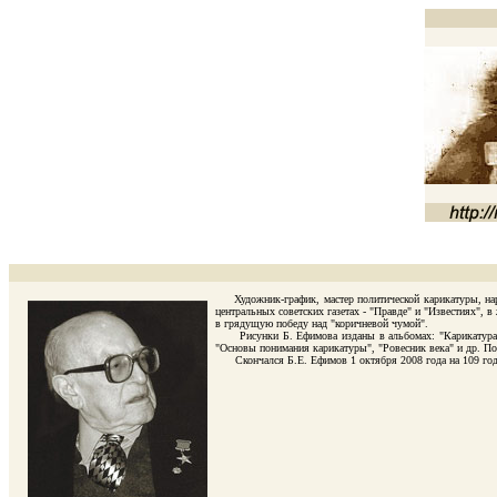
Художник-график, мастер политической карикатуры, народ
центральных советских газетах - "Правде" и "Известиях", 
в грядущую победу над "коричневой чумой".
Рисунки Б. Ефимова изданы в альбомах: "Карикатура на 
"Основы понимания карикатуры", "Ровесник века" и др. По
Скончался Б.Е. Ефимов 1 октября 2008 года на 109 году