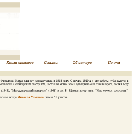
идлянд. Начал карьеру карикатуриста в 1918 году. С начала 1920-х г. его работы публикуются в
внивали к снайперским выстрелам, настолько метко, зло и доходчиво они язвили врага, вселяя веру
1943), "Международный репортаж" (1961) и др. Б. Ефимов автор книг: "Мне хочется рассказать",
могилы актёра
Михаила Ульянова
, что на 10 участке.