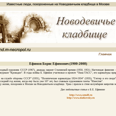
Ефимов Борис Ефимович (1900-2008)
ный художник СССР (1967), дважды лауреат Сталинской премии (1950, 1951). Настоящая фамилия - Фр
в журнале "Крокодил". В годы войны Б. Ефимов участвовал в проекте "Окна ТАСС", его карикатуры прира
службе обороны СССР" (1931), "Политические карикатуры 1924-1934" (1935), "Гитлер и его свора" (
следний год жизни, когда ему было уже 107 лет, был главным художником газеты "Известия".
 жизни, похоронен в Москве на Новодевичьем кладбище. Урна с прахом в стене колумбария напротив 
Две любопытные статьи о Б.Е. Ефимове
http://www.sem40.ru
http://www.zlatkovsky.ru