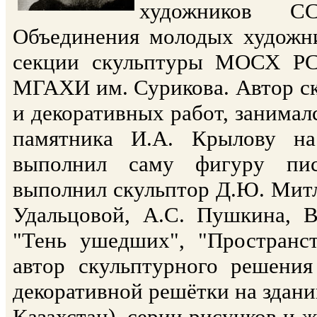
художников СС
Объединения молодых художни
секции скульптуры МОСХ РСФ
МГАХИ им. Сурикова. Автор ск
и декоративных работ, занималс
памятника И.А. Крылову н
выполнил саму фигуру пис
выполнил скульптор Д.Ю. Митл
Удальцовой, А.С. Пушкина, В
"Тень ушедших", "Пространств
автор скульптурного решения
декоративной решётки на здани
Казахстан), серии рисунков и 