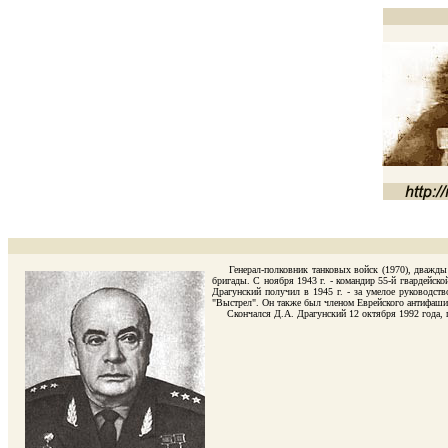
Генерал-полковник танковых войск (1970), дважды Г
бригады. С ноября 1943 г. - командир 55-й гвардейск
Драгунский получил в 1945 г. - за умелое руководст
"Выстрел". Он также был членом Еврейского антифашист
Скончался Д.А. Драгунский 12 октября 1992 года, п