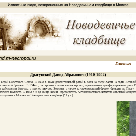
Драгунский Давид Абрамович (1910-1992)
ерой Советского Союза. В 1938 г. командовал танковой ротой в боях на озере Хасан. В годы Велико
ой танковой бригады. В 1944 г., за героизм и воинское мастерство, проявленные при форсировании рек
во действиями бригады в период штурма Берлина, а также за стремительный бросок бригады на Прагу
ского комитета. С 1983 г. и до конца жизни - председатель Антисионистского комитета советской общес
охоронен в Москве на Новодевичьем кладбище (11 уч.).