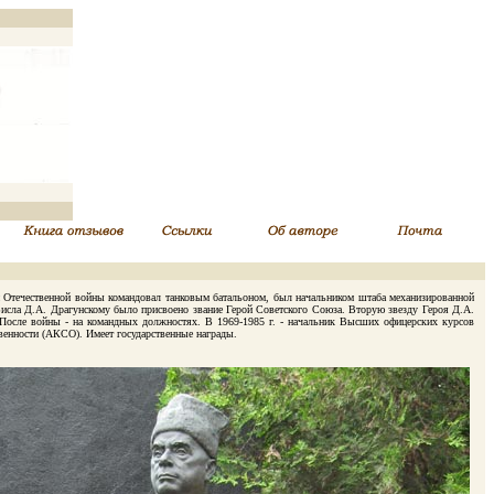
й Отечественной войны командовал танковым батальоном, был начальником штаба механизированной
и Висла Д.А. Драгунскому было присвоено звание Герой Советского Союза. Вторую звезду Героя Д.А.
. После войны - на командных должностях. В 1969-1985 г. - начальник Высших офицерских курсов
твенности (АКСО). Имеет государственные награды.