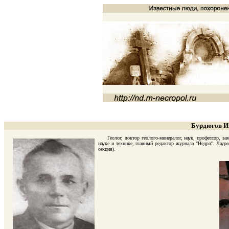
Бурдюгов Ив
Геолог, доктор геолого-минералог, наук, профессор, зам
науке и технике, главный редактор журнала "Недра". Лау
секция).