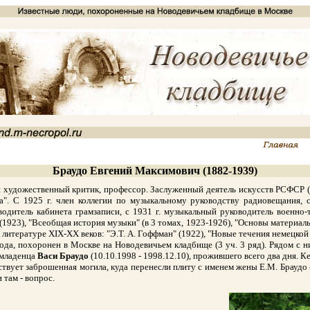
Браудо Евгений Максимович (1882-1939)
дожественный критик, профессор. Заслуженный деятель искусств РСФСР (193
а". С 1925 г. член коллегии по музыкальному руководству радиовещания, с
водитель кабинета грамзаписи, с 1931 г. музыкальный руководитель военн
 (1923), "Всеобщая история музыки" (в 3 томах, 1923-1926), "Основы материаль
итературе XIX-XX веков: "Э.Т. А. Гоффман" (1922), "Новые течения немецкой 
, похоронен в Москве на Новодевичьем кладбище (3 уч. 3 ряд). Рядом с ни
 младенца
Васи Браудо
(10.10.1998 - 1998.12.10), прожившего всего два дня. К
вует заброшенная могила, куда перенесли плиту с именем жены Е.М. Браудо - 
 там - вопрос.