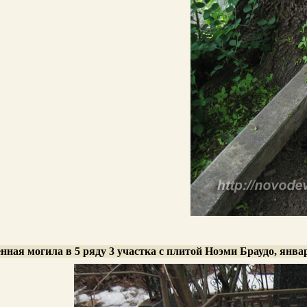
ная могила в 5 ряду 3 участка с плитой Ноэми Браудо, январ