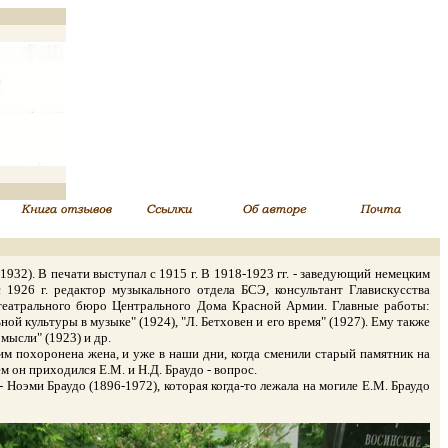
2). В печати выступал с 1915 г. В 1918-1923 гг. - заведующий немецким
 1926 г. редактор музыкального отдела БСЭ, консультант Главискусства
о-театрального бюро Центрального Дома Красной Армии. Главные работы:
ной культуры в музыке" (1924), "Л. Бетховен и его время" (1927). Ему также
мысли" (1923) и др.
м похоронена жена, и уже в наши дни, когда сменили старый памятник на
ем он приходился Е.М. и Н.Д. Браудо - вопрос.
Ноэми Браудо (1896-1972), которая когда-то лежала на могиле Е.М. Браудо