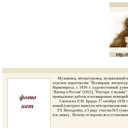
Музыковед, литературовед, музыкальный и ху
отделом издательства "Всемирная литератур
Наркомпроса, с 1930 г. художестенный руко
"Вагнер и Россия" (1922), "Плутарх о музыке"
принадлежат работы в посвященные немецкой л
Скончался Е.М. Браудо 17 октября 1939 года
новый (смотрите ниже) на нём прописали имя
P.S. Неподалёку, в 5 ряду участка №3 сущест
(см. ниже)... Почему её перенесли и установили