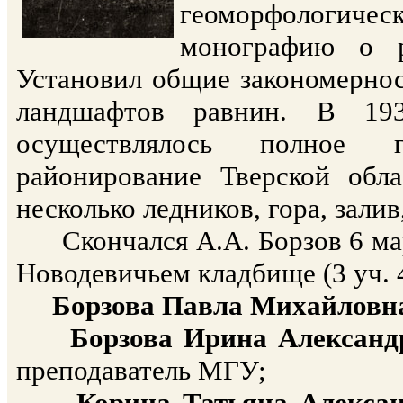
геоморфологиче
монографию о р
Установил общие закономерно
ландшафтов равнин. В 193
осуществлялось полное г
районирование Тверской обл
несколько ледников, гора, залив
Cкончался А.А. Борзов 6 март
Новодевичьем кладбище (3 уч. 
Борзова Павла Михайловн
Борзова Ирина Александ
преподаватель МГУ;
Корина Татьяна Алекса