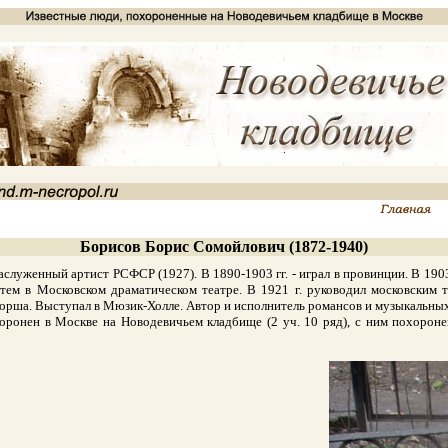
Борисов Борис Сомойлович (1872-1940)
уженный артист РСФСР (1927). В 1890-1903 гг. - играл в провинции. В 1903-19
атем в Московском драматическом театре. В 1921 г. руководил московским т
орша. Выступал в Мюзик-Холле. Автор и исполнитель романсов и музыкальных па
ронен в Москве на Новодевичьем кладбище (2 уч. 10 ряд), с ним похорон