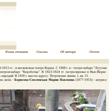
13 гг. - в московском театре Корша. С 1908 г. в - театре-кабаре "Летучая
еатром-кабаре "Коробочка". В 1923-1924 гг. гастролировал в Нью-Йорке.
родий. В 1930 г. жил по адресу: Петровские линии, 1, кв. 15.
ена жена -
Борисова-Смоленская Мария Павловна
(1877-1953) - актриса