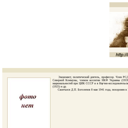
Экономист, политический деятель, профессор. Член РСДРП(
Северной Коммуны, членом коллегии НКФ Украины (1919),
национальностей при ЦИК СССР и в Научно-исследовательском
(1925) и др.
Скончался Д.П. Боголепов 8 мая 1941 года, похоронен в М