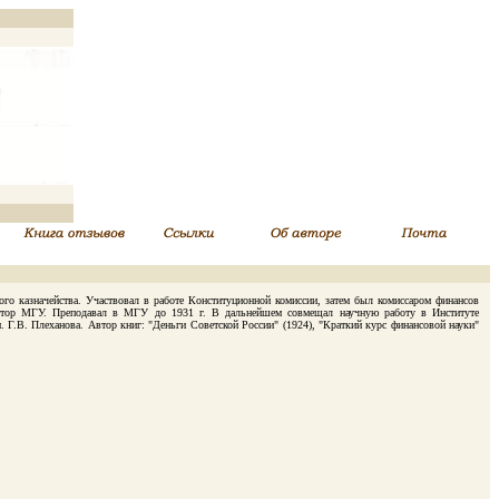
о казначейства. Участвовал в работе Конституционной комиссии, затем был комиссаром финансов
ректор МГУ. Преподавал в МГУ до 1931 г. В дальнейшем совмещал научную работу в Институте
 Г.В. Плеханова. Автор книг: "Деньги Советской России" (1924), "Краткий курс финансовой науки"