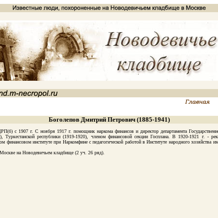
Боголепов Дмитрий Петрович (1885-1941)
б) с 1907 г. С ноября 1917 г. помощник наркома финансов и директор департамента Государственног
 Туркестанской республики (1919-1920), членом финансовой секции Госплана. В 1920-1921 г. - 
 финансовом институте при Наркомфине с педагогической работой в Институте народного хозяйства им.
оскве на Новодевичьем кладбище (2 уч. 26 ряд).