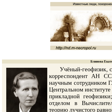
Блинова Екате
Учёный-геофизик, спе
корреспондент АН ССС
научным сотрудником Гл
Центральном институте п
прикладной геофизики;
отделом в Вычислител
теорию лучистого равно