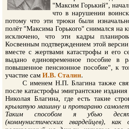
"Максим Горький", нача
что в нарушении воинск
потому что эти трюки были изначальн
полёт "Максима Горького" снимался на к
исключено, что эти кадры планирова
Косвенным подтверждением этой версии 
вместе с жертвами катастрофы и его с
выдано единовременное пособие в р
повышенное пенсионное пособие", к т
участие сам
И.В. Сталин
.
С именем Н.П. Благина также связан
после катастрофы эмигрантские издания
Николая Благина, где есть такие стр
крылатую машину и протараню самолет,
Таким способом я убью десяток 
(коммунистических гвардейцев), ка