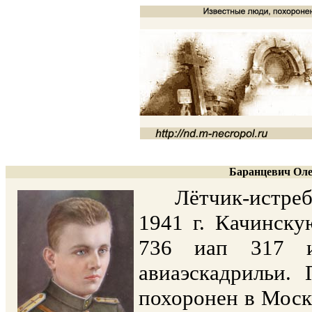
Баранцевич Оле
Лётчик-истребит
1941 г. Качинск
736 иап 317 и
авиаэскадрильи.
похоронен в Моск