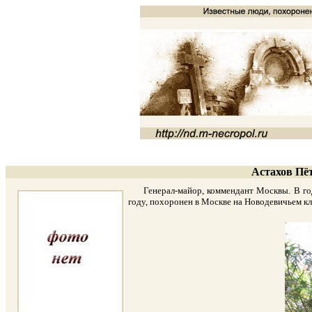
Астахов Пёт
Генерал-майор, коммендант Москвы. В годы
году, похоронен в Москве на Новодевичьем кла