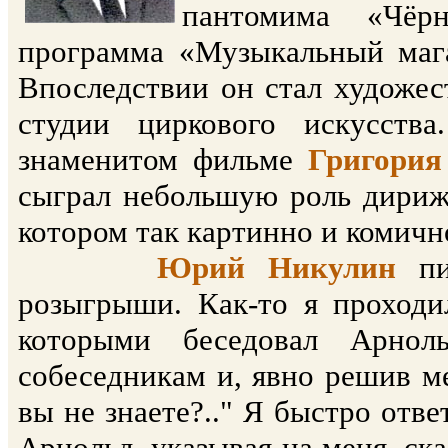
пантомима «Чёрн
программа «Музыкальный маг
Впоследствии он стал художе
студии циркового искусств
знаменитом фильме
Григория
сыграл небольшую роль дирижё
котором так картинно и комичн
Юрий Никулин
п
розыгрыши. Как-то я проходи
которыми беседовал Арнол
собеседникам и, явно решив ме
вы не знаете?.." Я быстро отве
Арнольд, указывая на меня, ска