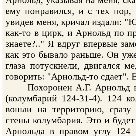
ему понравился, и с тех пор,
увидев меня, кричал издали: "Ю
как-то в цирк, и Арнольд по п
знаете?.." Я вдруг впервые за
как это бывало раньше. Он уже
глаза потускнели, двигался м
говорить: "Арнольд-то сдает". Вс
Похоронен А.Г. Арнольд в 
(колумбарий 124-31-4). 124 ко
вошли на территорию, сразу 
стены колумбария. Это и будет
Арнольда в правом углу 124