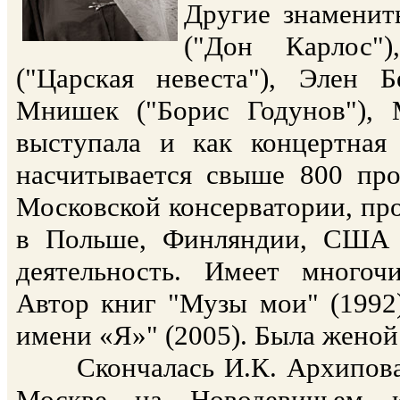
Другие знаменит
("Дон Карлос")
("Царская невеста"), Элен 
Мнишек ("Борис Годунов"), 
выступала и как концертная
насчитывается свыше 800 про
Московской консерватории, про
в Польше, Финляндии, США 
деятельность. Имеет многоч
Автор книг "Музы мои" (1992)
имени «Я»" (2005). Была жено
Скончалась И.К. Архипова 1
Москве на Новодевичьем к