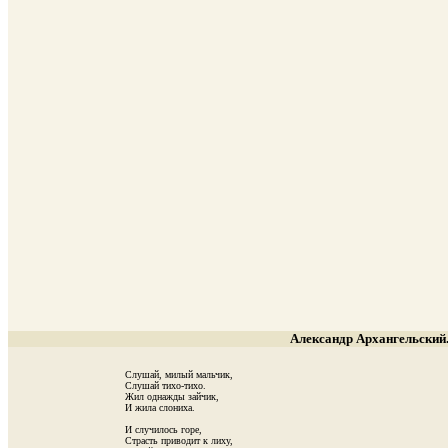
Александр Архангельский.
                                       Слушай, милый мальчик,

                                       Слушай тихо-тихо.

                                       Жил однажды зайчик,

                                       И жила слониха.

                                       И случилось горе,

                                       Страсть приводит к лиху,
