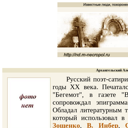
Архангельский Але
Русский поэт-сатирик, 
годы ХХ века. Печаталс
"Бегемот", в газете "
сопровождал эпиграмм
Обладал литературным т
который использовал в
Зощенко
,
В. Инбер
,