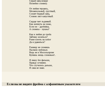
                                       Серый заяц вскоре

                                       Полюбил слониху.

                                       От любви терзаясь,

                                       Меланхольный, грустный,

                                       Сохнет бедный заяц,

                                       Словно лист капустный.

                                       Сердце тает льдинкой.

                                       Как шепнуть на ушко,

                                       Если он – дробинка,

                                       А слониха – пушка?

                                       Как в любви до гроба

                                       Зайчику излиться?

                                       Разве влезть на хобот

                                       Да и удавиться?

                                       Разницу не сломишь

                                       Пылкою любовью.

                                       Ведь не в Моссельпроме

                                       Купишь мощь слоновью!..

                                       Я пишу без фальши,

                                       Правду сочиняю.

                                       Что случилось дальше,

                                       Я сама не знаю.

Если вы не видите фрейма с алфавитным указателем