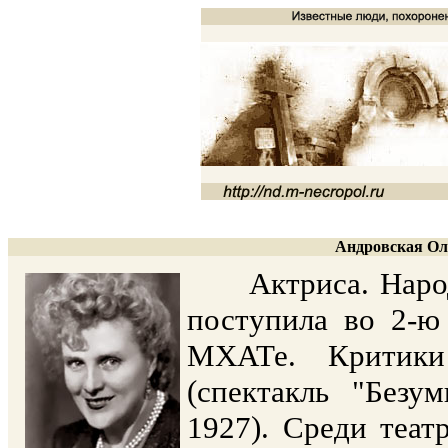
Андровская Оль
Актриса. Народна
поступила во 2-ю
МХАТе. Критик
(спектакль "Безу
1927). Среди теат