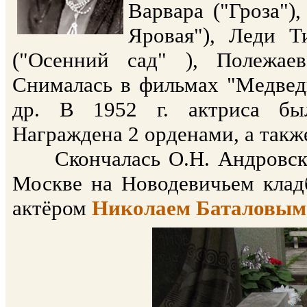
Варвара ("Гроза")
Яровая"), Леди Т
("Осенний сад" ), Полежаев
Снималась в фильмах "Медведь
др. В 1952 г. актриса был
Награждена 2 орденами, а такж
Скончалась О.Н. Андровская
Москве на Новодевичьем кладб
актёром
Николаем Баталовым