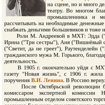
на сцене, но и много д
театру. Во многом бла
промышленника и м
рассчитывать на необходимые денежные
снабжать деньгими большевиков и тоже н
Роли М. Андреевой в МХТ: Эдда ("Эдд
Ирина ("Три сестры"), Аня ("Вишнёвый с
("Светит, да не греет"), Раутенделейн 
гражданского мужа М. Горького, благод
деятельность.
В 1905 г. окончательно уйдя с МХТа
газету "Новая жизнь", с 1906 г. жил
поручения
В.И. Ленина
. В Россию вернул
После Октябрьской революции была
комиссаром экспертной комиссии На
промышленным отделом советского торгп