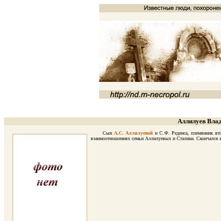
Аллилуев Влад
Сын
А.С. Аллилуевой
и С.Ф. Реденса, племянник в
взаимоотношениях семьи Аллилуевых и Сталина. Скончался в 