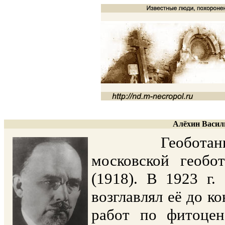
Алёхин Васили
Геоботаник, с
московской геобо
(1918). В 1923 г.
возглавлял её до к
работ по фитоцен