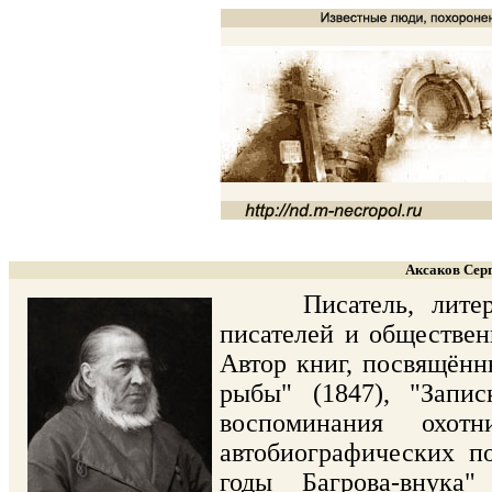
Аксаков Серг
Писатель, литерату
писателей и обществе
Автор книг, посвящённ
рыбы" (1847), "Запис
воспоминания охо
автобиографических п
годы Багрова-внука"